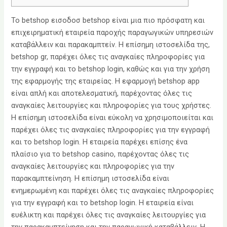
Το
betshop εισοδοσ
betshop είναι μια πιο πρόσφατη και
επιχειρηματική εταιρεία παροχής παραγωγικών υπηρεσιών
καταβάλλειν και παρακαμπτείν. Η επίσημη ιστοσελίδα της,
betshop gr, παρέχει όλες τις αναγκαίες πληροφορίες για
την εγγραφή και το betshop login, καθώς και για την χρήση
της εφαρμογής της εταιρείας. Η εφαρμογή betshop app
είναι απλή και αποτελεσματική, παρέχοντας όλες τις
αναγκαίες λειτουργίες και πληροφορίες για τους χρήστες.
Η επίσημη ιστοσελίδα είναι εύκολη να χρησιμοποιείται και
παρέχει όλες τις αναγκαίες πληροφορίες για την εγγραφή
και το betshop login. Η εταιρεία παρέχει επίσης ένα
πλαίσιο για το betshop casino, παρέχοντας όλες τις
αναγκαίες λειτουργίες και πληροφορίες για την
παρακαμπτείνηση. Η επίσημη ιστοσελίδα είναι
ενημερωμένη και παρέχει όλες τις αναγκαίες πληροφορίες
για την εγγραφή και το betshop login. Η εταιρεία είναι
ευέλικτη και παρέχει όλες τις αναγκαίες λειτουργίες για
την παρακαμπτείνηση και την παραγωγική καταβάλλειν. Η