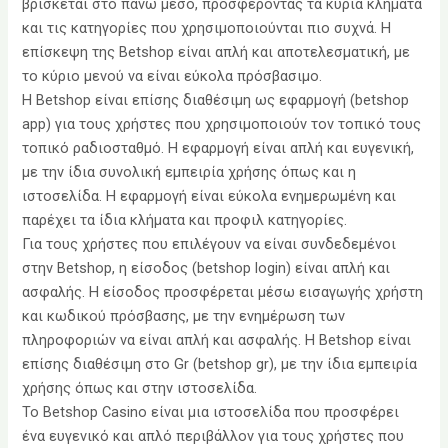
βρίσκεται στο πάνω μέσο, προσφέροντας τα κύρια κλήματα
και τις κατηγορίες που χρησιμοποιούνται πιο συχνά. Η
επίσκεψη της Betshop είναι απλή και αποτελεσματική, με
το κύριο μενού να είναι εύκολα πρόσβασιμο.
Η Betshop είναι επίσης διαθέσιμη ως εφαρμογή (betshop
app) για τους χρήστες που χρησιμοποιούν τον τοπικό τους
τοπικό ραδιοσταθμό. Η εφαρμογή είναι απλή και ευγενική,
με την ίδια συνολική εμπειρία χρήσης όπως και η
ιστοσελίδα. Η εφαρμογή είναι εύκολα ενημερωμένη και
παρέχει τα ίδια κλήματα και προφιλ κατηγορίες.
Για τους χρήστες που επιλέγουν να είναι συνδεδεμένοι
στην Betshop, η είσοδος (betshop login) είναι απλή και
ασφαλής. Η είσοδος προσφέρεται μέσω εισαγωγής χρήστη
και κωδικού πρόσβασης, με την ενημέρωση των
πληροφοριών να είναι απλή και ασφαλής. Η Betshop είναι
επίσης διαθέσιμη στο Gr (betshop gr), με την ίδια εμπειρία
χρήσης όπως και στην ιστοσελίδα.
Το Betshop Casino είναι μια ιστοσελίδα που προσφέρει
ένα ευγενικό και απλό περιβάλλον για τους χρήστες που