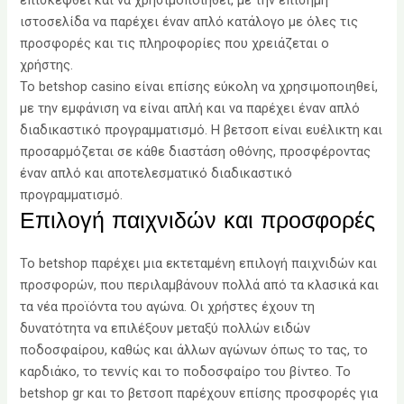
ιστοσελίδα να παρέχει έναν απλό κατάλογο με όλες τις
προσφορές και τις πληροφορίες που χρειάζεται ο
χρήστης.
Το betshop casino είναι επίσης εύκολη να χρησιμοποιηθεί,
με την εμφάνιση να είναι απλή και να παρέχει έναν απλό
διαδικαστικό προγραμματισμό. Η βετσοπ είναι ευέλικτη και
προσαρμόζεται σε κάθε διαστάση οθόνης, προσφέροντας
έναν απλό και αποτελεσματικό διαδικαστικό
προγραμματισμό.
Επιλογή παιχνιδών και προσφορές
Το betshop παρέχει μια εκτεταμένη επιλογή παιχνιδών και
προσφορών, που περιλαμβάνουν πολλά από τα κλασικά και
τα νέα προϊόντα του αγώνα. Οι χρήστες έχουν τη
δυνατότητα να επιλέξουν μεταξύ πολλών ειδών
ποδοσφαίρου, καθώς και άλλων αγώνων όπως το τας, το
καρδιάκο, το τεννίς και το ποδοσφαίρο του βίντεο. Το
betshop gr και το βετσοπ παρέχουν επίσης προσφορές για