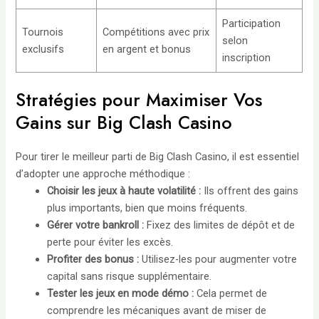
Participation
Tournois
Compétitions avec prix
selon
exclusifs
en argent et bonus
inscription
Stratégies pour Maximiser Vos
Gains sur Big Clash Casino
Pour tirer le meilleur parti de Big Clash Casino, il est essentiel
d’adopter une approche méthodique :
Choisir les jeux à haute volatilité :
Ils offrent des gains
plus importants, bien que moins fréquents.
Gérer votre bankroll :
Fixez des limites de dépôt et de
perte pour éviter les excès.
Profiter des bonus :
Utilisez-les pour augmenter votre
capital sans risque supplémentaire.
Tester les jeux en mode démo :
Cela permet de
comprendre les mécaniques avant de miser de