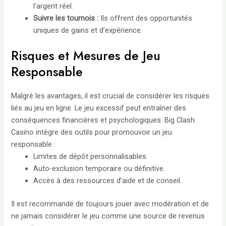
l’argent réel.
Suivre les tournois :
Ils offrent des opportunités
uniques de gains et d’expérience.
Risques et Mesures de Jeu
Responsable
Malgré les avantages, il est crucial de considérer les risques
liés au jeu en ligne. Le jeu excessif peut entraîner des
conséquences financières et psychologiques. Big Clash
Casino intègre des outils pour promouvoir un jeu
responsable :
Limites de dépôt personnalisables.
Auto-exclusion temporaire ou définitive.
Accès à des ressources d’aide et de conseil.
Il est recommandé de toujours jouer avec modération et de
ne jamais considérer le jeu comme une source de revenus