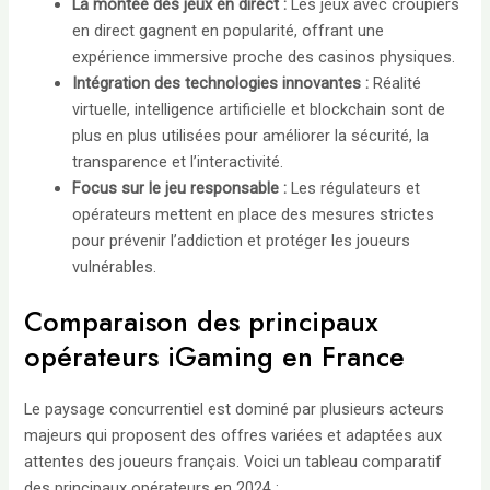
La montée des jeux en direct :
Les jeux avec croupiers
en direct gagnent en popularité, offrant une
expérience immersive proche des casinos physiques.
Intégration des technologies innovantes :
Réalité
virtuelle, intelligence artificielle et blockchain sont de
plus en plus utilisées pour améliorer la sécurité, la
transparence et l’interactivité.
Focus sur le jeu responsable :
Les régulateurs et
opérateurs mettent en place des mesures strictes
pour prévenir l’addiction et protéger les joueurs
vulnérables.
Comparaison des principaux
opérateurs iGaming en France
Le paysage concurrentiel est dominé par plusieurs acteurs
majeurs qui proposent des offres variées et adaptées aux
attentes des joueurs français. Voici un tableau comparatif
des principaux opérateurs en 2024 :