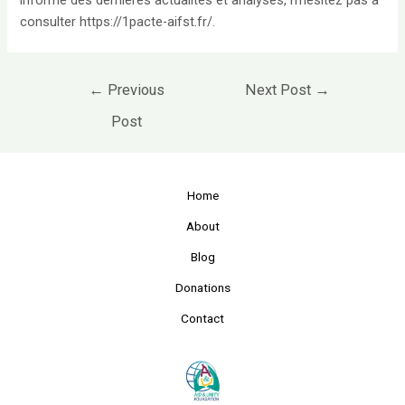
informé des dernières actualités et analyses, n’hésitez pas à
consulter
https://1pacte-aifst.fr/
.
Post
←
Previous
Next Post
→
navigation
Post
Home
About
Blog
Donations
Contact