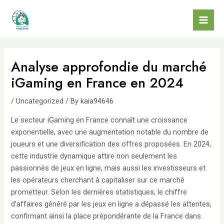
Skip
to
Mai
content
Men
Analyse approfondie du marché
iGaming en France en 2024
/
Uncategorized
/ By
kaia94646
Le secteur iGaming en France connaît une croissance
exponentielle, avec une augmentation notable du nombre de
joueurs et une diversification des offres proposées. En 2024,
cette industrie dynamique attire non seulement les
passionnés de jeux en ligne, mais aussi les investisseurs et
les opérateurs cherchant à capitaliser sur ce marché
prometteur. Selon les dernières statistiques, le chiffre
d’affaires généré par les jeux en ligne a dépassé les attentes,
confirmant ainsi la place prépondérante de la France dans