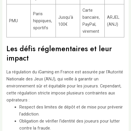
Carte
Paris
Jusqu’à
bancaire,
ARJEL
PMU
hippiques,
100€
PayPal,
(ANJ)
sportifs
virement
Les défis réglementaires et leur
impact
La régulation du iGaming en France est assurée par l’Autorité
Nationale des Jeux (ANJ), qui veille à garantir un
environnement sûr et équitable pour les joueurs. Cependant,
cette régulation stricte impose plusieurs contraintes aux
opérateurs :
Respect des limites de dépôt et de mise pour prévenir
l’addiction.
Obligation de vérifier l’identité des joueurs pour lutter
contre la fraude.