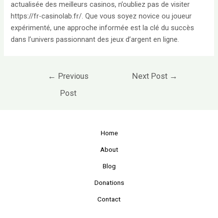
actualisée des meilleurs casinos, n’oubliez pas de visiter
https://fr-casinolab.fr/
. Que vous soyez novice ou joueur
expérimenté, une approche informée est la clé du succès
dans l’univers passionnant des jeux d’argent en ligne.
Post
←
Previous
Next Post
→
navigation
Post
Home
About
Blog
Donations
Contact