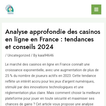
Skip
to
Mai
content
Men
Analyse approfondie des casinos
en ligne en France : tendances
et conseils 2024
/
Uncategorized
/ By
kaia94646
Le marché des casinos en ligne en France connaît une
croissance exponentielle, avec une augmentation de plus de
25 % du nombre de joueurs actifs en 2023. Cette tendance
reflète un intérêt accru pour les jeux d’argent numériques,
stimulé par des innovations technologiques et une
réglementation plus claire. Mais comment choisir la meilleure
plateforme pour jouer en toute sécurité et maximiser ses
chances de gains ? Cet article vous propose une analyse