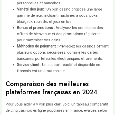
personnelles et bancaires.
Variété des jeux :
Un bon casino propose une large
gamme de jeux, incluant machines à sous, poker,
blackjack, roulette, et jeux en live.
Bonus et promotions :
Analysez les conditions des
offres de bienvenue et des promotions régulières
pour maximiser vos gains.
Méthodes de paiement :
Privilégiez les casinos offrant
plusieurs options sécurisées, comme les cartes
bancaires, portefeuilles électroniques et virements.
Service client :
Un support réactif et disponible en
français est un atout majeur.
Comparaison des meilleures
plateformes françaises en 2024
Pour vous aider à y voir plus clair, voici un tableau comparatif
de cinq casinos en ligne populaires en France, évalués selon