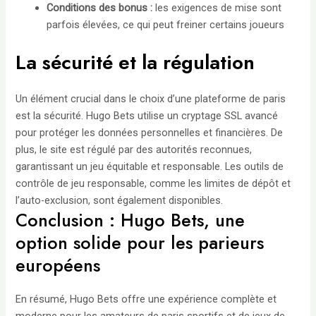
Conditions des bonus :
les exigences de mise sont
parfois élevées, ce qui peut freiner certains joueurs
La sécurité et la régulation
Un élément crucial dans le choix d’une plateforme de paris
est la sécurité. Hugo Bets utilise un cryptage SSL avancé
pour protéger les données personnelles et financières. De
plus, le site est régulé par des autorités reconnues,
garantissant un jeu équitable et responsable. Les outils de
contrôle de jeu responsable, comme les limites de dépôt et
l’auto-exclusion, sont également disponibles.
Conclusion : Hugo Bets, une
option solide pour les parieurs
européens
En résumé, Hugo Bets offre une expérience complète et