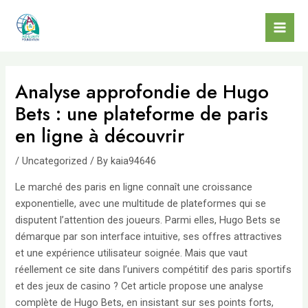
Skip
to
Mai
content
Men
Analyse approfondie de Hugo
Bets : une plateforme de paris
en ligne à découvrir
/
Uncategorized
/ By
kaia94646
Le marché des paris en ligne connaît une croissance
exponentielle, avec une multitude de plateformes qui se
disputent l’attention des joueurs. Parmi elles, Hugo Bets se
démarque par son interface intuitive, ses offres attractives
et une expérience utilisateur soignée. Mais que vaut
réellement ce site dans l’univers compétitif des paris sportifs
et des jeux de casino ? Cet article propose une analyse
complète de Hugo Bets, en insistant sur ses points forts,