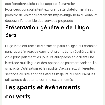
ses fonctionnalités et les aspects à surveiller.
Pour ceux qui souhaitent explorer cette plateforme, il est
possible de visiter directement
https://hugo-bets.eu.com/
et
découvrir l’ensemble des services proposés.
Présentation générale de Hugo
Bets
Hugo Bets est une plateforme de paris en ligne qui combine
paris sportifs, jeux de casino et promotions régulières. Elle
cible principalement les joueurs européens en offrant une
interface multilingue et des options de paiement variées. La
simplicité d’utilisation et la rapidité d’accès aux différentes
sections du site sont des atouts majeurs qui séduisent les
utilisateurs débutants comme expérimentés.
Les sports et événements
couverts