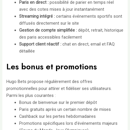
Paris en direct :
possibilité de parier en temps réel
avec des cotes mises à jour instantanément
Streaming intégré :
certains événements sportifs sont
diffusés directement sur le site
Gestion de compte simplifiée :
dépôt, retrait, historique
des paris accessibles facilement
Support client réactif :
chat en direct, email et FAQ
détaillée
Les bonus et promotions
Hugo Bets propose régulièrement des offres
promotionnelles pour attirer et fidéliser ses utilisateurs.
Parmi les plus courantes :
Bonus de bienvenue sur le premier dépôt
Paris gratuits après un certain nombre de mises
Cashback sur les pertes hebdomadaires
Promotions spécifiques lors d’événements majeurs