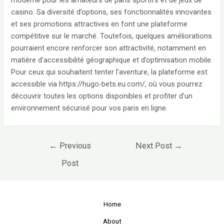
moderne pour les amateurs de paris sportifs et de jeux de
casino. Sa diversité d’options, ses fonctionnalités innovantes
et ses promotions attractives en font une plateforme
compétitive sur le marché. Toutefois, quelques améliorations
pourraient encore renforcer son attractivité, notamment en
matière d’accessibilité géographique et d’optimisation mobile.
Pour ceux qui souhaitent tenter l’aventure, la plateforme est
accessible via
https://hugo-bets.eu.com/
, où vous pourrez
découvrir toutes les options disponibles et profiter d’un
environnement sécurisé pour vos paris en ligne.
Post
←
Previous
Next Post
→
navigation
Post
Home
About