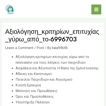
Skip
to
Mai
content
Men
Αξιολόγηση_κριτηρίων_επιτυχίας
_γύρω_από_το-6996703
Leave a Comment
/
Post
/ By
kaia94646
Αξιολόγηση κριτηρίων επιτυχίας γύρω από το
ninecasino για τους λάτρεις των παιχνιδιών
Ασφάλεια και Αξιοπιστία: Η Βάση της Εμπιστοσύνης
Άδειες και Κανονισμοί
Ποικιλία Παιχνιδιών και Λογισμικό
Κινητή Εμπειρία
Μπόνους και Προωθήσεις
Όροι και Προϋποθέσεις
Υποστήριξη Πελατών