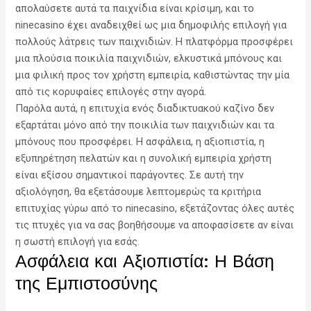
απολαύσετε αυτά τα παιχνίδια είναι κρίσιμη, και το
ninecasino έχει αναδειχθεί ως μια δημοφιλής επιλογή για
πολλούς λάτρεις των παιχνιδιών. Η πλατφόρμα προσφέρει
μια πλούσια ποικιλία παιχνιδιών, ελκυστικά μπόνους και
μια φιλική προς τον χρήστη εμπειρία, καθιστώντας την μία
από τις κορυφαίες επιλογές στην αγορά.
Παρόλα αυτά, η επιτυχία ενός διαδικτυακού καζίνο δεν
εξαρτάται μόνο από την ποικιλία των παιχνιδιών και τα
μπόνους που προσφέρει. Η ασφάλεια, η αξιοπιστία, η
εξυπηρέτηση πελατών και η συνολική εμπειρία χρήστη
είναι εξίσου σημαντικοί παράγοντες. Σε αυτή την
αξιολόγηση, θα εξετάσουμε λεπτομερώς τα κριτήρια
επιτυχίας γύρω από το
ninecasino
, εξετάζοντας όλες αυτές
τις πτυχές για να σας βοηθήσουμε να αποφασίσετε αν είναι
η σωστή επιλογή για εσάς.
Ασφάλεια και Αξιοπιστία: Η Βάση
της Εμπιστοσύνης