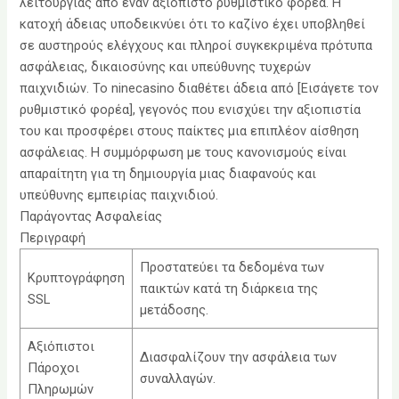
λειτουργίας από έναν αξιόπιστο ρυθμιστικό φορέα. Η
κατοχή άδειας υποδεικνύει ότι το καζίνο έχει υποβληθεί
σε αυστηρούς ελέγχους και πληροί συγκεκριμένα πρότυπα
ασφάλειας, δικαιοσύνης και υπεύθυνης τυχερών
παιχνιδιών. Το ninecasino διαθέτει άδεια από [Εισάγετε τον
ρυθμιστικό φορέα], γεγονός που ενισχύει την αξιοπιστία
του και προσφέρει στους παίκτες μια επιπλέον αίσθηση
ασφάλειας. Η συμμόρφωση με τους κανονισμούς είναι
απαραίτητη για τη δημιουργία μιας διαφανούς και
υπεύθυνης εμπειρίας παιχνιδιού.
Παράγοντας Ασφαλείας
Περιγραφή
Προστατεύει τα δεδομένα των
Κρυπτογράφηση
παικτών κατά τη διάρκεια της
SSL
μετάδοσης.
Αξιόπιστοι
Διασφαλίζουν την ασφάλεια των
Πάροχοι
συναλλαγών.
Πληρωμών