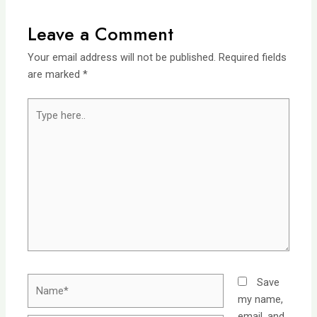
Leave a Comment
Your email address will not be published.
Required fields
are marked
*
Type
here..
Name*
Save
my name,
email, and