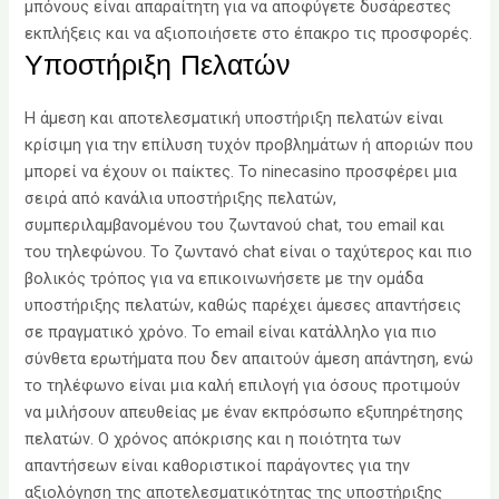
μπόνους είναι απαραίτητη για να αποφύγετε δυσάρεστες
εκπλήξεις και να αξιοποιήσετε στο έπακρο τις προσφορές.
Υποστήριξη Πελατών
Η άμεση και αποτελεσματική υποστήριξη πελατών είναι
κρίσιμη για την επίλυση τυχόν προβλημάτων ή αποριών που
μπορεί να έχουν οι παίκτες. Το ninecasino προσφέρει μια
σειρά από κανάλια υποστήριξης πελατών,
συμπεριλαμβανομένου του ζωντανού chat, του email και
του τηλεφώνου. Το ζωντανό chat είναι ο ταχύτερος και πιο
βολικός τρόπος για να επικοινωνήσετε με την ομάδα
υποστήριξης πελατών, καθώς παρέχει άμεσες απαντήσεις
σε πραγματικό χρόνο. Το email είναι κατάλληλο για πιο
σύνθετα ερωτήματα που δεν απαιτούν άμεση απάντηση, ενώ
το τηλέφωνο είναι μια καλή επιλογή για όσους προτιμούν
να μιλήσουν απευθείας με έναν εκπρόσωπο εξυπηρέτησης
πελατών. Ο χρόνος απόκρισης και η ποιότητα των
απαντήσεων είναι καθοριστικοί παράγοντες για την
αξιολόγηση της αποτελεσματικότητας της υποστήριξης