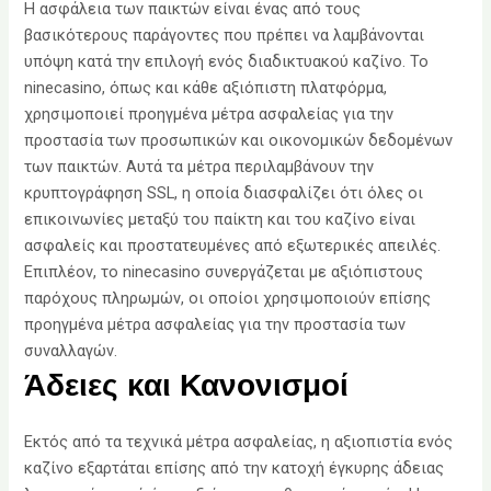
Η ασφάλεια των παικτών είναι ένας από τους
βασικότερους παράγοντες που πρέπει να λαμβάνονται
υπόψη κατά την επιλογή ενός διαδικτυακού καζίνο. Το
ninecasino, όπως και κάθε αξιόπιστη πλατφόρμα,
χρησιμοποιεί προηγμένα μέτρα ασφαλείας για την
προστασία των προσωπικών και οικονομικών δεδομένων
των παικτών. Αυτά τα μέτρα περιλαμβάνουν την
κρυπτογράφηση SSL, η οποία διασφαλίζει ότι όλες οι
επικοινωνίες μεταξύ του παίκτη και του καζίνο είναι
ασφαλείς και προστατευμένες από εξωτερικές απειλές.
Επιπλέον, το ninecasino συνεργάζεται με αξιόπιστους
παρόχους πληρωμών, οι οποίοι χρησιμοποιούν επίσης
προηγμένα μέτρα ασφαλείας για την προστασία των
συναλλαγών.
Άδειες και Κανονισμοί
Εκτός από τα τεχνικά μέτρα ασφαλείας, η αξιοπιστία ενός
καζίνο εξαρτάται επίσης από την κατοχή έγκυρης άδειας