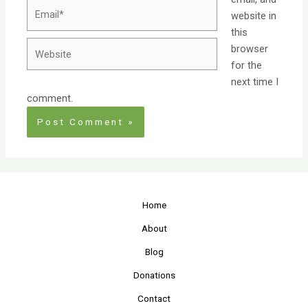
Email*
website in
this
Website
browser
for the
next time I
comment.
Home
About
Blog
Donations
Contact