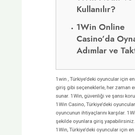
Kullanılır?
1Win Online
Casino’da Oyn
Adımlar ve Takt
1win
, Türkiye’deki oyuncular için e
giriş gibi seçeneklerle, her zaman e
sunar. 1Win, güvenliği ve şansı kor
1Win Casino, Türkiye’deki oyuncular 
oyuncunun ihtiyaçlarını karşılar. 1Win
şekilde oyunlara giriş yapabilirsiniz
1Win, Türkiye’deki oyuncular için en