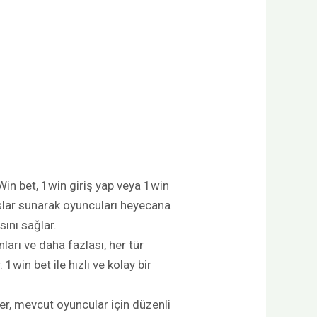
1Win bet, 1win giriş yap veya 1win
nuslar sunarak oyuncuları heyecana
ını sağlar.
ları ve daha fazlası, her tür
 1win bet ile hızlı ve kolay bir
ler, mevcut oyuncular için düzenli